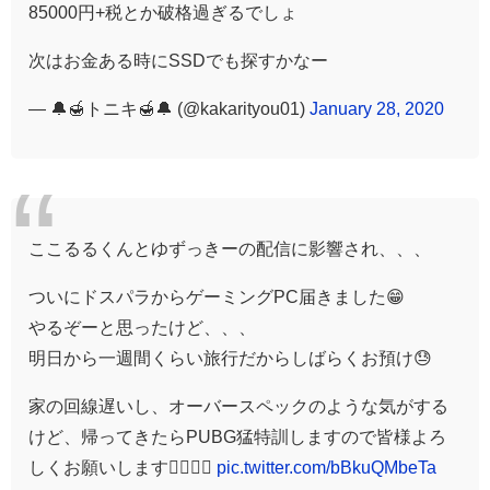
85000円+税とか破格過ぎるでしょ
次はお金ある時にSSDでも探すかなー
— 🔔🍯トニキ🍯🔔 (@kakarityou01)
January 28, 2020
ここるるくんとゆずっきーの配信に影響され、、、
ついにドスパラからゲーミングPC届きました😁
やるぞーと思ったけど、、、
明日から一週間くらい旅行だからしばらくお預け😓
家の回線遅いし、オーバースペックのような気がする
けど、帰ってきたらPUBG猛特訓しますので皆様よろ
しくお願いします🙇‍♂️🙇‍♂️
pic.twitter.com/bBkuQMbeTa