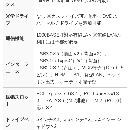
Intel HD Graphics 630（CPU内蔵）
クス
光学ドライ
なし
※カスタマイズ可、無料でDVDスー
ブ
パーマルチドライブを追加可能
1000BASE-T対応有線LAN
※無線LANの
通信機能
利用には子機が必要
USB3.0✕5（前面✕2＋背面✕2）、
USB3.0（Type-C）✕1（背面）、
インターフ
USB2.0✕2（背面）、VGA端子（D-sub15
ェース
ピン）、HDMI、DVI、有線LAN、ヘッド
ホン出力、オーディオ端子類
PCI Express x16✕１、PCI Express x1✕
拡張スロッ
１、SATA✕6（M.2排他）、M.2（PCIe対
ト
応）✕2
ドライブベ
5インチ✕2、3.5インチ✕2、3.5インチ シ
イ
ャドウ✕2