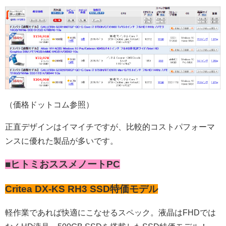
（価格ドットコム参照）
正直デザインはイマイチですが、比較的コストパフォーマ
ンスに優れた製品が多いです。
■ヒトミおススメノートPC
Critea DX-KS RH3
SSD特価モ
デル
軽作業であれば快適にこなせるスペック。液晶はFHDでは