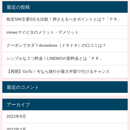
最近の投稿
格安SIM主要5社を比較！押さえるべきポイントとは？「ＰＲ」
mineoマイピタのメリット・デメリット
クーポンでタダ？donedone（ドネドネ）の口コミは？
シンプルな２つ料金！LINEMOの新料金とは「ＰＲ」
【再開】GoTo！今なら旅行が最大半額で行けるチャンス
最近のコメント
アーカイブ
2022年9月
2022年2月